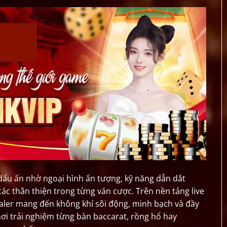
dấu ấn nhờ ngoại hình ấn tượng, kỹ năng dẫn dắt
c thân thiện trong từng ván cược. Trên nền tảng live
ealer mang đến không khí sôi động, minh bạch và đầy
ơi trải nghiệm từng bàn baccarat, rồng hổ hay