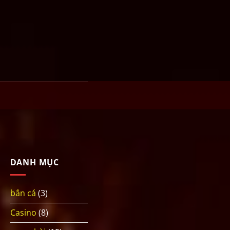
DANH MỤC
bắn cá
(3)
Casino
(8)