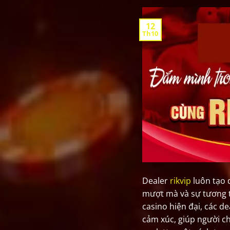
12
Th10
Dealer
rikvip
luôn tạo 
mượt mà và sự tương tá
casino hiện đại, các d
cảm xúc, giúp người ch