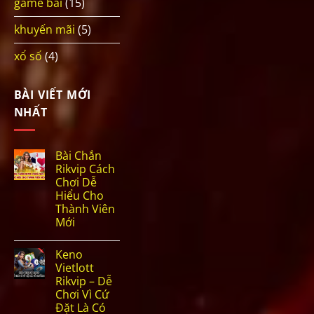
game bài
(15)
khuyến mãi
(5)
xổ số
(4)
BÀI VIẾT MỚI
NHẤT
Bài Chắn
Rikvip Cách
Chơi Dễ
Hiểu Cho
Thành Viên
Mới
Keno
Vietlott
Rikvip – Dễ
Chơi Vì Cứ
Đặt Là Có