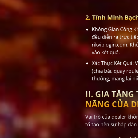
2.
Tính Minh Bạc
Không Gian Công Kh
đều diễn ra
trực tiế
rikviplogin.com
. Kh
vào
kết quả
.
Xác Thực Kết Quả:
V
(chia bài, quay roul
thường, mang lại n
II. GIA TĂNG
NĂNG CỦA
D
Vai trò của
dealer
không
tố tạo nên sự
hấp dẫn