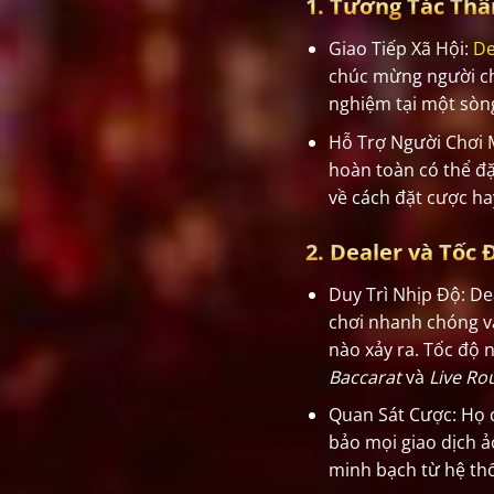
1.
Tương Tác
Thâ
Giao Tiếp Xã Hội:
De
chúc mừng
người c
nghiệm
tại một
sòn
Hỗ Trợ Người Chơi 
hoàn toàn có thể đ
về
cách đặt cược
ha
2.
Dealer
và
Tốc 
Duy Trì Nhịp Độ:
De
chơi
nhanh chóng
v
nào xảy ra. Tốc độ 
Baccarat
và
Live Ro
Quan Sát Cược:
Họ q
bảo
mọi
giao dịch
ảo
minh bạch
từ hệ th