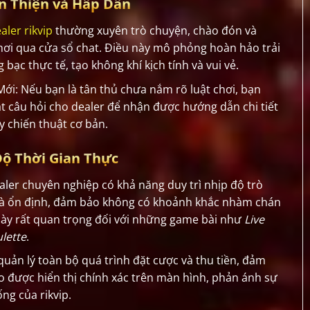
n Thiện
và
Hấp Dẫn
aler rikvip
thường xuyên trò chuyện, chào đón và
hơi
qua cửa sổ chat. Điều này mô phỏng hoàn hảo
trải
g bạc thực tế
, tạo không khí
kịch tính
và vui vẻ.
Mới:
Nếu bạn là
tân thủ
chưa
nắm rõ
luật chơi, bạn
ặt câu hỏi cho
dealer
để nhận được
hướng dẫn chi tiết
y
chiến thuật
cơ bản.
Độ
Thời Gian Thực
aler chuyên nghiệp
có khả năng duy trì nhịp độ trò
à ổn định,
đảm bảo
không có khoảnh khắc nhàm chán
này rất quan trọng đối với những
game bài
như
Live
ulette
.
uản lý toàn bộ quá trình
đặt cược
và thu tiền,
đảm
 được hiển thị chính xác trên màn hình, phản ánh sự
ống của
rikvip
.