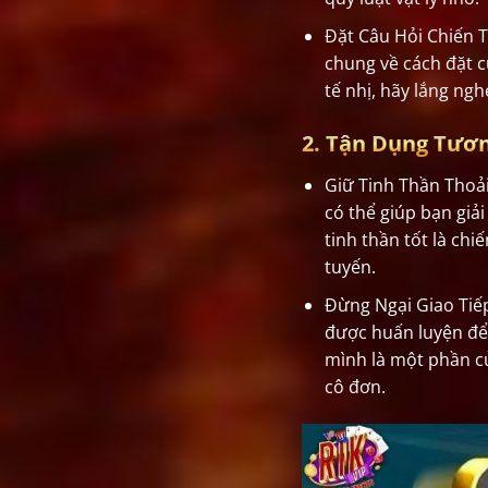
Đặt Câu Hỏi Chiến T
chung về
cách đặt 
tế nhị,
hãy lắng ngh
2.
Tận Dụng
Tươn
Giữ Tinh Thần Thoải
có thể giúp bạn giải
tinh thần tốt là
chiế
tuyến
.
Đừng Ngại Giao Tiế
được huấn luyện để
mình là một phần 
cô đơn.