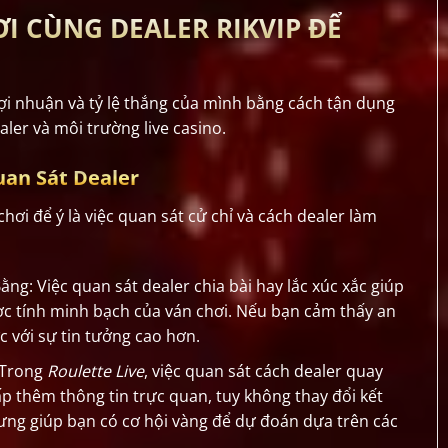
I CÙNG
DEALER RIKVIP
ĐỂ
lợi nhuận
và
tỷ lệ thắng
của mình bằng cách tận dụng
aler
và môi trường
live casino
.
an Sát
Dealer
chơi
để ý là việc quan sát cử chỉ và cách
dealer
làm
Bằng
:
Việc quan sát
dealer
chia bài hay lắc xúc xắc giúp
ợc
tính minh bạch
của ván chơi. Nếu bạn cảm thấy
an
c
với sự
tin tưởng
cao hơn.
Trong
Roulette Live
, việc quan sát cách
dealer
quay
p thêm thông tin trực quan, tuy không thay đổi
kết
hưng giúp bạn có
cơ hội vàng
để
dự đoán
dựa trên các