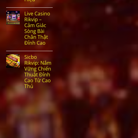
Live Casino
Rikvip –
Cảm Giác
Sòng Bài
Chân Thật
Đỉnh Cao
Sicbo
Rikvip: Nắm
Vững Chiến
Thuật Đỉnh
Cao Từ Cao
Thủ