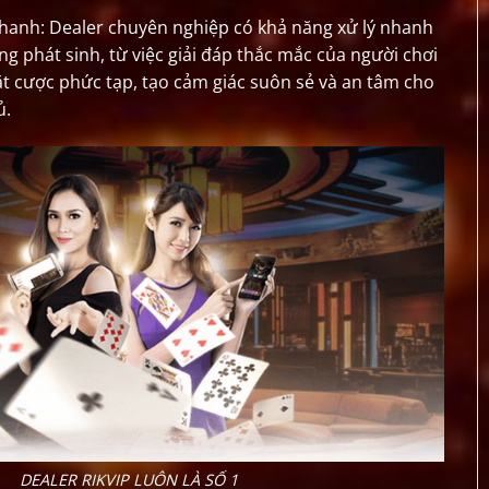
hanh:
Dealer chuyên nghiệp
có khả năng xử lý
nhanh
g phát sinh, từ việc giải đáp thắc mắc của
người chơi
ặt cược
phức tạp, tạo cảm giác
suôn sẻ
và
an tâm
cho
ủ
.
DEALER RIKVIP LUÔN LÀ SỐ 1