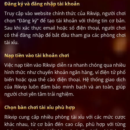
Đăng ký và đăng nhập tài khoản
Truy cập vào website chính thức của Rikvip, người chơi
chọn “Đăng ký” để tạo tài khoản với thông tin cơ bản.
Sau khi xác thực email hoặc số điện thoại, người chơi
có thể đăng nhập để bắt đầu tham gia các phòng chơi
tài xỉu.
Nạp tiền vào tài khoản chơi
Việc nạp tiền vào Rikvip diễn ra nhanh chóng qua nhiều
hình thức như chuyển khoản ngân hàng, ví điện tử phổ
biến hoặc qua thẻ cào điện thoại. Hệ thống giao dịch
của Rikvip luôn đảm bảo minh bạch và an toàn, giúp
người chơi yên tâm trải nghiệm.
Chọn bàn chơi tài xỉu phù hợp
Rikvip cung cấp nhiều phòng tài xỉu với các mức cược
khác nhau, từ cơ bản đến cao cấp, phù hợp với từng