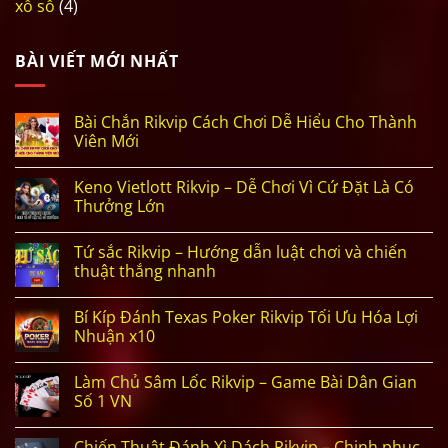
xổ số
(4)
BÀI VIẾT MỚI NHẤT
Bài Chắn Rikvip Cách Chơi Dễ Hiểu Cho Thành
Viên Mới
Keno Vietlott Rikvip – Dễ Chơi Vì Cứ Đặt Là Có
Thưởng Lớn
Tứ sắc Rikvip – Hướng dẫn luật chơi và chiến
thuật thắng nhanh
Bí Kíp Đánh Texas Poker Rikvip Tối Ưu Hóa Lợi
Nhuận x10
Làm Chủ Sâm Lốc Rikvip – Game Bài Dân Gian
Số 1 VN
Chiến Thuật Đánh Xì Dách Rikvip – Chinh phục