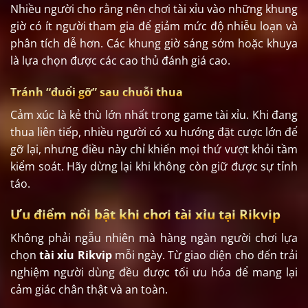
Nhiều người cho rằng nên chơi tài xỉu vào những khung
giờ có ít người tham gia để giảm mức độ nhiễu loạn và
phân tích dễ hơn. Các khung giờ sáng sớm hoặc khuya
là lựa chọn được các cao thủ đánh giá cao.
Tránh “đuổi gỡ” sau chuỗi thua
Cảm xúc là kẻ thù lớn nhất trong game tài xỉu. Khi đang
thua liên tiếp, nhiều người có xu hướng đặt cược lớn để
gỡ lại, nhưng điều này chỉ khiến mọi thứ vượt khỏi tầm
kiểm soát. Hãy dừng lại khi không còn giữ được sự tỉnh
táo.
Ưu điểm nổi bật khi chơi tài xỉu tại Rikvip
Không phải ngẫu nhiên mà hàng ngàn người chơi lựa
chọn
tài xỉu Rikvip
mỗi ngày. Từ giao diện cho đến trải
nghiệm người dùng đều được tối ưu hóa để mang lại
cảm giác chân thật và an toàn.