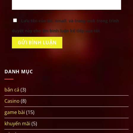
Lưu tên của tôi, email, và trang web trong trình
duyệt này cho lần bình luận kế tiếp của tôi.
DANH MỤC
bắn cá
(3)
Casino
(8)
game bài
(15)
khuyến mãi
(5)