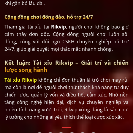
khi gắn bó lâu dài.
Cộng đồng chơi đông đảo, hỗ trợ 24/7
Tham gia tài xỉu tại
Rikvip
, người chơi không bao giờ
cảm thấy đơn độc. Cộng đồng người chơi luôn sôi
động, cùng với đội ngũ CSKH chuyên nghiệp hỗ trợ
24/7, giúp giải quyết mọi thắc mắc nhanh chóng.
Kết luận: Tài xỉu Rikvip – Giải trí và chiến
lược song hành
Tài xỉu Rikvip
không chỉ đơn thuần là trò chơi may rủi
mà còn là nơi để người chơi thử thách khả năng tư duy
chiến lược, quản lý vốn và điều tiết cảm xúc. Nhờ nền
tảng công nghệ hiện đại, dịch vụ chuyên nghiệp và
nhiều tính năng vượt trội, Rikvip xứng đáng là sân chơi
lý tưởng cho những ai yêu thích thể loại cược xúc xắc.