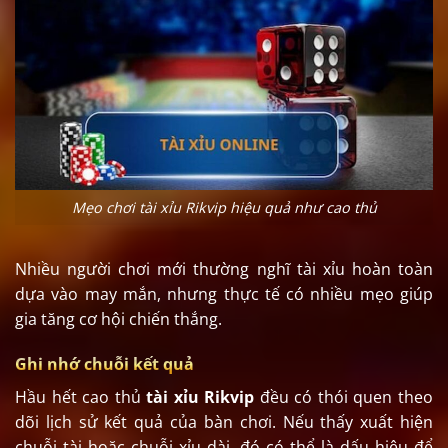
Mẹo chơi tài xỉu Rikvip hiệu quả như cao thủ
Nhiều người chơi mới thường nghĩ tài xỉu hoàn toàn
dựa vào may mắn, nhưng thực tế có nhiều mẹo giúp
gia tăng cơ hội chiến thắng.
Ghi nhớ chuỗi kết quả
Hầu hết cao thủ
tài xỉu
Rikvip
đều có thói quen theo
dõi lịch sử kết quả của bàn chơi. Nếu thấy xuất hiện
chuỗi tài hoặc chuỗi xỉu dài, đó có thể là dấu hiệu để