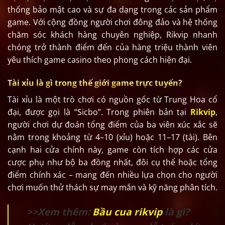
thống bảo mật cao và sự đa dạng trong các sản phẩm
game. Với cộng đồng người chơi đông đảo và hệ thống
chăm sóc khách hàng chuyên nghiệp, Rikvip nhanh
chóng trở thành điểm đến của hàng triệu thành viên
yêu thích game casino theo phong cách hiện đại.
Tài xỉu là gì trong thế giới game trực tuyến?
Tài xỉu là một trò chơi có nguồn gốc từ Trung Hoa cổ
đại, được gọi là “Sicbo”. Trong phiên bản tại
Rikvip
,
người chơi dự đoán tổng điểm của ba viên xúc xắc sẽ
nằm trong khoảng từ 4–10 (xỉu) hoặc 11–17 (tài). Bên
cạnh hai cửa chính này, game còn tích hợp các cửa
cược phụ như bộ ba đồng nhất, đôi cụ thể hoặc tổng
điểm chính xác – mang đến nhiều lựa chọn cho người
chơi muốn thử thách sự may mắn và kỹ năng phân tích.
>>Xem thêm:
Bầu cua rikvip
là gì?