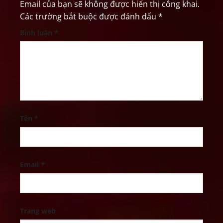
Email của bạn sẽ không được hiển thị công khai.
Các trường bắt buộc được đánh dấu
*
Bình luận
*
Tên
*
Email
*
Trang web