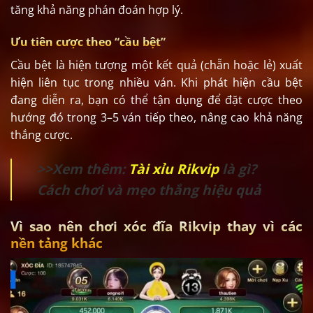
tăng khả năng phán đoán hợp lý.
Ưu tiên cược theo “cầu bệt”
Cầu bệt là hiện tượng một kết quả (chẵn hoặc lẻ) xuất
hiện liên tục trong nhiều ván. Khi phát hiện cầu bệt
đang diễn ra, bạn có thể tận dụng để đặt cược theo
hướng đó trong 3–5 ván tiếp theo, nâng cao khả năng
thắng cược.
>>Xem thêm:
Tài xỉu Rikvip
là gì?
Cách chơi và mẹo thắng hiệu quả
Vì sao nên chơi xóc đĩa Rikvip thay vì các
nền tảng khác