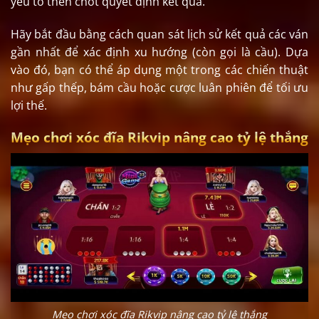
yếu tố then chốt quyết định kết quả.
Hãy bắt đầu bằng cách quan sát lịch sử kết quả các ván
gần nhất để xác định xu hướng (còn gọi là cầu). Dựa
vào đó, bạn có thể áp dụng một trong các chiến thuật
như gấp thếp, bám cầu hoặc cược luân phiên để tối ưu
lợi thế.
Mẹo chơi xóc đĩa Rikvip nâng cao tỷ lệ thắng
Mẹo chơi xóc đĩa Rikvip nâng cao tỷ lệ thắng