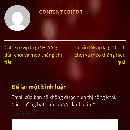
CONTENT EDITOR
Catte rikvip là gì? Hướng
Tài xỉu Rikvip là gì? Cách
dẫn chơi và mẹo thắng chi
chơi và mẹo thắng hiệu
tiết
quả
Để lại một bình luận
Email của bạn sẽ không được hiển thị công khai.
Các trường bắt buộc được đánh dấu
*
Bình luận
*