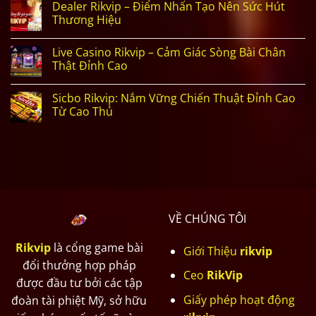
Dealer Rikvip – Điểm Nhấn Tạo Nên Sức Hút
Thương Hiệu
Live Casino Rikvip – Cảm Giác Sòng Bài Chân
Thật Đỉnh Cao
Sicbo Rikvip: Nắm Vững Chiến Thuật Đỉnh Cao
Từ Cao Thủ
VỀ CHÚNG TÔI
Rikvip
là cổng game bài
Giới Thiệu
rikvip
đổi thưởng hợp pháp
Ceo
RikVip
được đầu tư bởi các tập
Giấy phép hoạt động
đoàn tài phiệt Mỹ, sở hữu