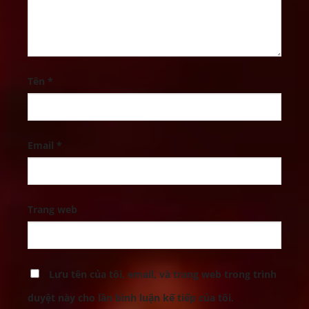
Tên
*
Email
*
Trang web
Lưu tên của tôi, email, và trang web trong trình
duyệt này cho lần bình luận kế tiếp của tôi.